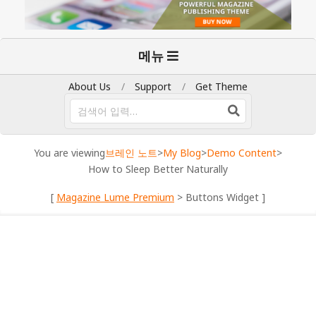
기
메뉴
본
탐
About Us
Support
Get Theme
색
검
색
메
뉴
You are viewing
브레인 노트
>
My Blog
>
Demo Content
>
How to Sleep Better Naturally
[
Magazine Lume Premium
> Buttons Widget ]
DEMO CONTENT